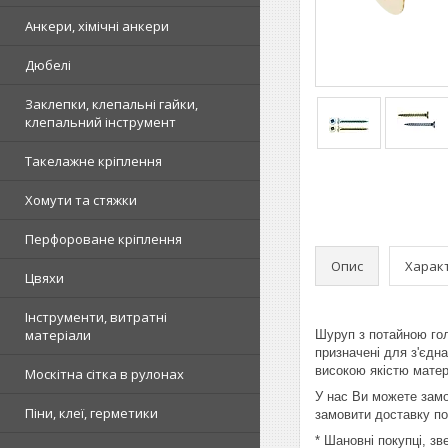
Анкери, хімічні анкери
Дюбелі
Заклепки, клепальні гайки,
клепальний інструмент
Такелажне кріплення
Хомути та стяжки
Перфороване кріплення
Опис
Харак
Цвяхи
Інструменти, витратні
матеріали
Шуруп з потайною гол
призначені для з'єдн
високою якістю матер
Москітна сітка в рулонах
У нас Ви можете замо
Піни, клеї, герметики
замовити доставку по
* Шановні покупці, з