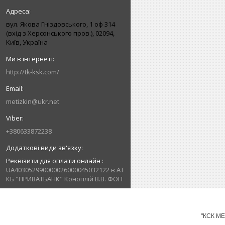
вул. Якова Гніздовського, 1 оф 314
(вхід з Херсонського пров.), 02094,
Київ, Україна
http://tk-ksk.com/
metizkin@ukr.net
+380633872238
Реквізити для оплати онлайн
UA403052990000026000045032122 в АТ
КБ "ПРИВАТБАНК" Коноплій В.В. ФОП