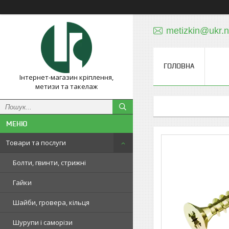
metizkin@ukr.n
ГОЛОВНА
Інтернет-магазин кріплення,
метизи та такелаж
Товари та послуги
Болти, гвинти, стрижні
Гайки
Шайби, гровера, кільця
Шурупи і саморізи