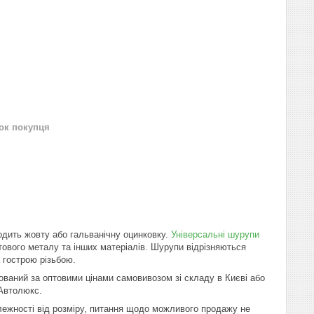
нок покупця
одить жовту або гальванічну оцинковку.
Універсальні шурупи
тового металу та інших матеріалів. Шурупи відрізняються
 гострою різьбою.
ований за оптовими цінами самовивозом зі складу в Києві або
 Автолюкс.
алежності від розміру, питання щодо можливого продажу не