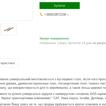
Купити
+380633872238
повернення товару протягом 14 днів
за раху
теристики
івкою універсальний виготовляється з вуглецевої сталі, після чого прох
ання дерева, древесностружечных плит, гіпсокартонних плит, тонкого лис
іалу, що використовується для їх виробництва, а також більш широкої та
вити та купити універсальні шурупи з напівкруглою головкою 4х55 оцинк
 Україні транспортними компаніями " САТ, Нова пошта, Інтайм, Делівері,
вертаємо Вашу увагу на те, що продаж відбувається кратно упаковок в з