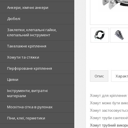
Анкери, хімічні анкери
Дюбелі
Заклепки, клепальні гайки,
клепальний інструмент
Такелажне кріплення
Хомути та стяжки
Перфороване кріплення
Опис
Харак
Цвяхи
Інструменти, витратні
матеріали
Хомут для кріплення 
Хомут
може бути викор
Москітна сітка в рулонах
Хомут застосовується
Піни, клеї, герметики
Хомут труби сантехні
Хомут трубний викорис