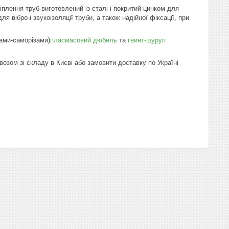
іплення труб виготовлений із сталі і покритий цинком для
я вібро-і звукоізоляції труби, а також надійної фіксації, при
тами-саморізами)
пласмасовий дюбель
та
гвинт-шуруп
озом зі складу в Києві або замовити доставку по Україні