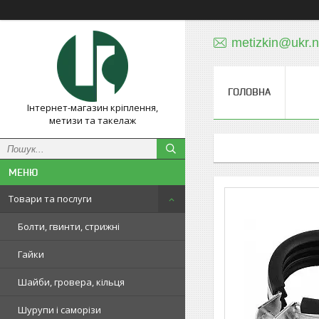
metizkin@ukr.n
ГОЛОВНА
Інтернет-магазин кріплення,
метизи та такелаж
Товари та послуги
Болти, гвинти, стрижні
Гайки
Шайби, гровера, кільця
Шурупи і саморізи