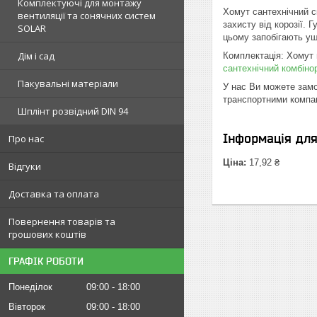
Комплектуючі для монтажу
Хомут сантехнічний ск
вентиляції та сонячних систем
захисту від корозії. 
SOLAR
цьому запобігають уш
Дім і сад
Комплектація: Хомут 
сантехнічний комбіно
Пакувальні матеріали
У нас Ви можете замо
транспортними компан
Шплінт розвідний DIN 94
Інформація дл
Про нас
Ціна:
17,92 ₴
Відгуки
Доставка та оплата
Повернення товарів та
грошових коштів
ГРАФІК РОБОТИ
Понеділок
09:00
18:00
Вівторок
09:00
18:00