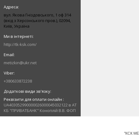
вул. Якова Гніздовського, 1 оф 314
(вхід з Херсонського пров.), 02094,
Київ, Україна
http://tk-ksk.com/
metizkin@ukr.net
+380633872238
Реквізити для оплати онлайн
UA403052990000026000045032122 в АТ
КБ "ПРИВАТБАНК" Коноплій В.В. ФОП