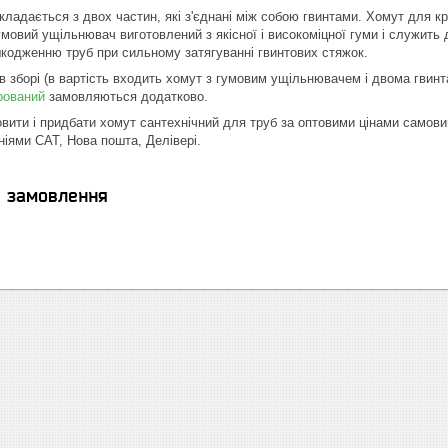
ладається з двох частин, які з'єднані між собою гвинтами. Хомут для кр
Гумовий ущільнювач виготовлений з якісної і високоміцної гуми і служить дл
кодженню труб при сильному затягуванні гвинтових стяжок.
в зборі (в вартість входить хомут з гумовим ущільнювачем і двома гвин
рований
замовляються додатково.
вити і придбати хомут сантехнічний для труб за оптовими цінами самовив
іями САТ, Нова пошта, Делівері.
я замовлення