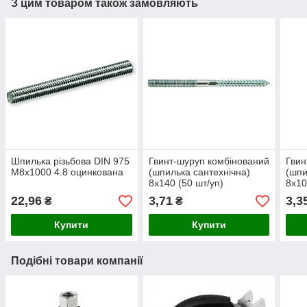
З цим товаром також замовляють
Шпилька різьбова DIN 975
Гвинт-шуруп комбінований
Гвин
М8х1000 4.8 оцинкована
(шпилька сантехнічна)
(шпи
8х140 (50 шт/уп)
8х10
22,96
3,71
3,3
₴
₴
Купити
Купити
Подібні товари компанії