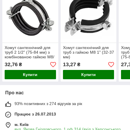
Хомут сантехнічний для
Хомут сантехнічний для
Хому
труб 2 1/2" (75-84 мм) з
труб з гайкою М8 1" (32-37
труб
комбінованою гайкою М8/
мм)
(75-
М10
32,76
13,27
27,
₴
₴
Купити
Купити
Про нас
93% позитивних з 274 відгуків за рік
Працює з 26.07.2013
м. Київ
вул. Якова Гніздовського, 1 оф 314 (вхід з Херсонського