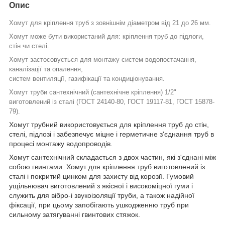
Опис
Хомут для кріплення труб з зовнішнім діаметром від 21 до 26 мм.
Хомут
може бути використаний для: кріплення труб до підлоги,
стін чи стелі.
Хомут застосовується для монтажу систем водопостачання,
каналізації та опалення,
систем вентиляції, газифікації та кондиціонування.
Хомут труби сантехнічний (сантехнічне кріплення)
1/2"
виготовлений із сталі
(ГОСТ 24140-80, ГОСТ 19117-81, ГОСТ 15878-
79).
Хомут трубний використовується для кріплення труб до стін,
стелі, підлозі і забезпечує міцне і герметичне з'єднання труб в
процесі монтажу водопроводів.
Хомут сантехнічний складається з двох частин, які з'єднані між
собою гвинтами. Хомут для кріплення труб виготовлений із
сталі і покритий цинком для захисту від корозії. Гумовий
ущільнювач виготовлений з якісної і високоміцної гуми і
служить для вібро-і звукоізоляції труби, а також надійної
фіксації, при цьому запобігають ушкодженню труб при
сильному затягуванні гвинтових стяжок.