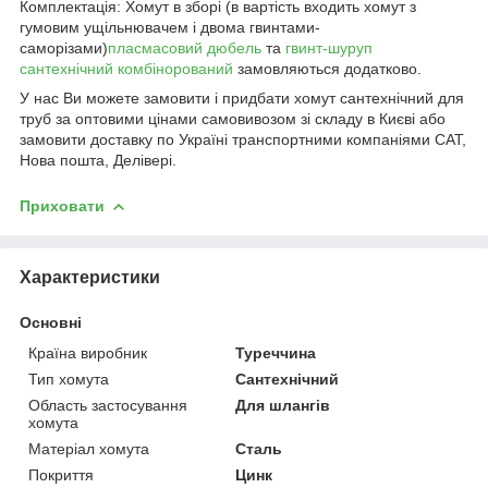
Комплектація: Хомут в зборі (в вартість входить хомут з
гумовим ущільнювачем і двома гвинтами-
саморізами)
пласмасовий дюбель
та
гвинт-шуруп
сантехнічний комбінорований
замовляються додатково.
У нас Ви можете замовити і придбати хомут сантехнічний для
труб за оптовими цінами самовивозом зі складу в Києві або
замовити доставку по Україні транспортними компаніями САТ,
Нова пошта, Делівері.
Приховати
Характеристики
Основні
Країна виробник
Туреччина
Тип хомута
Сантехнічний
Область застосування
Для шлангів
хомута
Матеріал хомута
Сталь
Покриття
Цинк