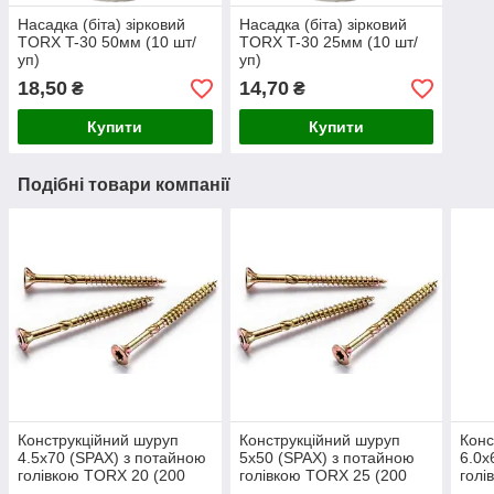
Насадка (біта) зірковий
Насадка (біта) зірковий
TORX T-30 50мм (10 шт/
TORX T-30 25мм (10 шт/
уп)
уп)
18,50
14,70
₴
₴
Купити
Купити
Подібні товари компанії
Конструкційний шуруп
Конструкційний шуруп
Конс
4.5x70 (SPAX) з потайною
5x50 (SPAX) з потайною
6.0x
голівкою TORX 20 (200
голівкою TORX 25 (200
голі
шт/уп)
шт/уп)
шт/у