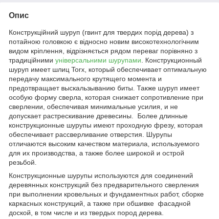
Опис
Конструкційний шуруп (гвинт для твердих порід дерева) з
потайною головкою є відносно новим високотехнологічним
видом кріплення, відрізняється рядом переваг порівняно з
традиційними
універсальними шурупами
. Конструкционный
шуруп имеет шлиц Torx, который обеспечивает оптимальную
передачу максимального крутящего момента и
предотвращает выскальзыванию биты. Также шуруп имеет
особую форму сверла, которая снижает сопротивление при
сверлении, обеспечивая минимальные усилия, и не
допускает растрескивание древесины. Более длинные
конструкционные шурупы имеют проходную фрезу, которая
обеспечивает рассверливание отверстия. Шурупы
отличаются высоким качеством материала, используемого
для их производства, а также более широкой и острой
резьбой.
Конструкционные шурупы используются для соединений
деревянных конструкций без предварительного сверления
при выполнении кровельных и фундаментных работ, сборке
каркасных конструкций, а также при обшивке фасадной
доской, в том числе и из твердых пород дерева.