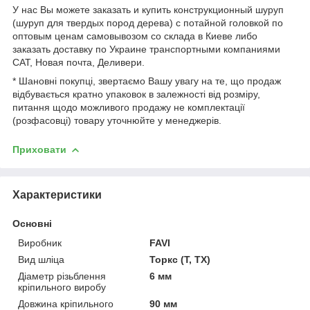
У нас Вы можете заказать и купить конструкционный шуруп
(шуруп для твердых пород дерева) с потайной головкой по
оптовым ценам самовывозом со склада в Киеве либо
заказать доставку по Украине транспортными компаниями
САТ, Новая почта, Деливери.
* Шановні покупці, звертаємо Вашу увагу на те, що продаж
відбувається кратно упаковок в залежності від розміру,
питання щодо можливого продажу не комплектації
(розфасовці) товару уточнюйте у менеджерів.
Приховати
Характеристики
Основні
Виробник
FAVI
Вид шліца
Торкс (T, TX)
Діаметр різьблення
6 мм
кріпильного виробу
Довжина кріпильного
90 мм