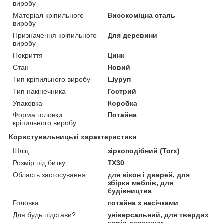
виробу
Матеріал кріпильного
Високоміцна сталь
виробу
Призначення кріпильного
Для деревини
виробу
Покриття
Цинк
Стан
Новий
Тип кріпильного виробу
Шуруп
Тип накінечника
Гострий
Упаковка
Коробка
Форма головки
Потайна
кріпильного виробу
Користувальницькі характеристики
Шліц
зіркоподібний (Torx)
Розмір під битку
TX30
Область застосування
для вікон і дверей, для
збірки меблів, для
будівництва
Головка
потайна з насічками
Для будь підстави?
універсальний, для твердих
порід деревини