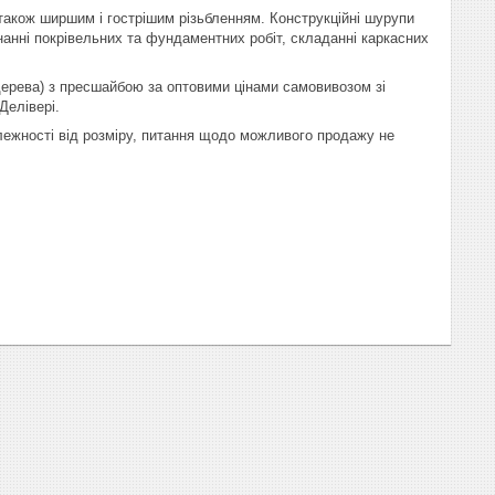
також ширшим і гострішим різьбленням. Конструкційні шурупи
нанні покрівельних та фундаментних робіт, складанні каркасних
ерева) з пресшайбою за оптовими цінами самовивозом зі
Делівері.
алежності від розміру, питання щодо можливого продажу не