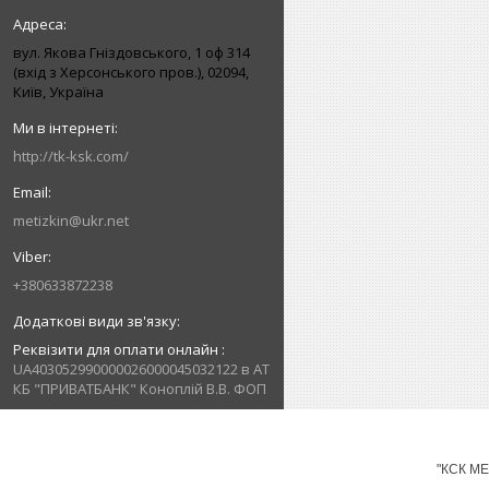
вул. Якова Гніздовського, 1 оф 314
(вхід з Херсонського пров.), 02094,
Київ, Україна
http://tk-ksk.com/
metizkin@ukr.net
+380633872238
Реквізити для оплати онлайн
UA403052990000026000045032122 в АТ
КБ "ПРИВАТБАНК" Коноплій В.В. ФОП