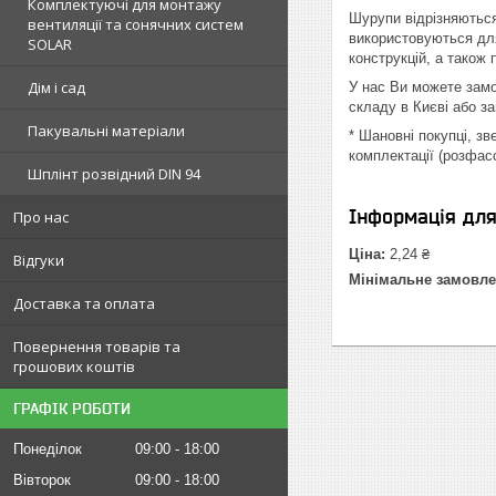
Комплектуючі для монтажу
Шурупи відрізняються
вентиляції та сонячних систем
використовуються для
SOLAR
конструкцій, а також
Дім і сад
У нас Ви можете замо
складу в Києві або з
Пакувальні матеріали
* Шановні покупці, з
комплектації (розфас
Шплінт розвідний DIN 94
Інформація дл
Про нас
Ціна:
2,24 ₴
Відгуки
Мінімальне замовле
Доставка та оплата
Повернення товарів та
грошових коштів
ГРАФІК РОБОТИ
Понеділок
09:00
18:00
Вівторок
09:00
18:00