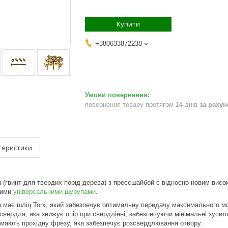
Купити
+380633872238
повернення товару протягом 14 днів
за раху
теристики
 (гвинт для твердих порід дерева) з прессшайбой є відносно новим висо
ними
універсальними шурупами
.
 має шліц Torx, який забезпечує оптимальну передачу максимального мом
вердла, яка знижує опір при свердлінні, забезпечуючи мінімальні зусилл
 мають прохідну фрезу, яка забезпечує розсвердлювання отвору.