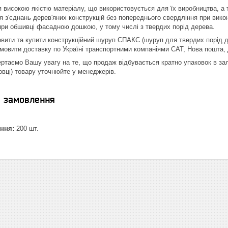
 високою якістю матеріалу, що використовується для їх виробництва, а 
 з'єднань дерев'яних конструкцій без попереднього свердління при вико
 при обшивці фасадною дошкою, у тому числі з твердих порід дерева.
вити та купити конструкційний шуруп СПАКС (шуруп для твердих порід д
амовити доставку по Україні транспортними компаніями САТ, Нова пошта, 
вертаємо Вашу увагу на те, що продаж відбувається кратно упаковок в з
овці) товару уточнюйте у менеджерів.
я замовлення
ння:
200 шт.