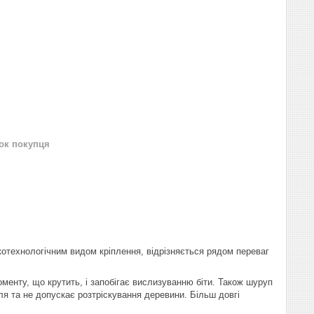
нок покупця
котехнологічним видом кріплення, відрізняється рядом переваг
енту, що крутить, і запобігає вислизуванню біти. Також шуруп
я та не допускає розтріскування деревини. Більш довгі