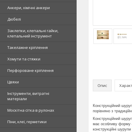
Анкери, хімічні анкери
Дюбелі
Заклепки, клепальні гайки,
клепальний інструмент
Такелажне кріплення
Хомути та стяжки
Перфороване кріплення
Цвяхи
Опис
Харак
Інструменти, витратні
матеріали
Конструкційний шуруп
Москітна сітка в рулонах
порівняно з традицій
Конструкційний шуруп
Піни, клеї, герметики
має особливу форму с
конструкційні шурупи