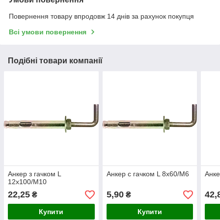
Повернення товару впродовж 14 днів за рахунок покупця
Всі умови повернення
Подібні товари компанії
Анкер з гачком L
Анкер c гачком L 8х60/M6
Анке
12х100/M10
22,25
5,90
42,
₴
₴
Купити
Купити