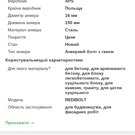
Виробник
APS
Країна виробник
Польща
Діаметр анкера
16 мм
Довжина анкера
150 мм
Матеріал анкера
Сталь
Покриття
Цинк
Стан
Новий
Тип анкера
Анкерний болт з гаком
Користувальницькі характеристики
Для якого матеріалу?
для бетону, для армованого
бетону, для блоку
легкобетонного, для
суцільного блоку, для
каменю, граніту, для цегли
суцільного
Мoдель
REDIBOLT
Область застосування
для будівництва, для
фасадних робіт
Приховати