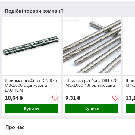
Подібні товари компанії
Шпилька різьбова DIN 975
Шпилька різьбова DIN 975
Шпил
М8х1000 оцинкована
М3х1000 4.8 оцинкована
М4х1
ЕКОНОМ
18,64
9,31
13,
₴
₴
Купити
Купити
Про нас