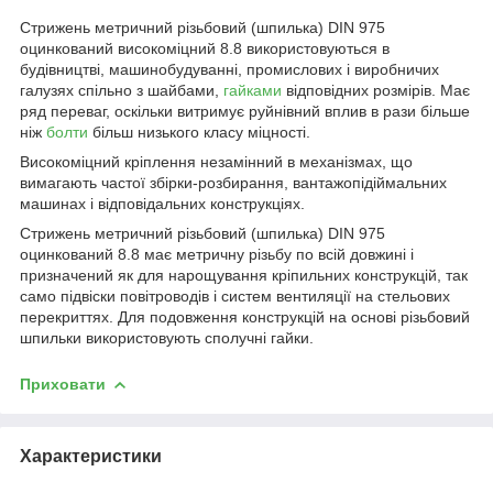
Стрижень метричний різьбовий (шпилька) DIN 975
оцинкований високоміцний 8.8 використовуються в
будівництві, машинобудуванні, промислових і виробничих
галузях спільно з шайбами,
гайками
відповідних розмірів. Має
ряд переваг, оскільки витримує руйнівний вплив в рази більше
ніж
болти
більш низького класу міцності.
Високоміцний кріплення незамінний в механізмах, що
вимагають частої збірки-розбирання, вантажопідіймальних
машинах і відповідальних конструкціях.
Стрижень метричний різьбовий (шпилька) DIN 975
оцинкований 8.8 має метричну різьбу по всій довжині і
призначений як для нарощування кріпильних конструкцій, так
само підвіски повітроводів і систем вентиляції на стельових
перекриттях. Для подовження конструкцій на основі різьбовий
шпильки використовують сполучні гайки.
Приховати
Характеристики