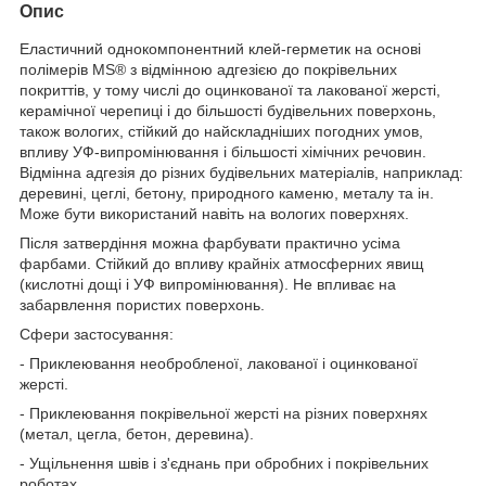
Опис
Еластичний однокомпонентний клей-герметик на основі
полімерів MS® з відмінною адгезією до покрівельних
покриттів, у тому числі до оцинкованої та лакованої жерсті,
керамічної черепиці і до більшості будівельних поверхонь,
також вологих, стійкий до найскладніших погодних умов,
впливу УФ-випромінювання і більшості хімічних речовин.
Відмінна адгезія до різних будівельних матеріалів, наприклад:
деревині, цеглі, бетону, природного каменю, металу та ін.
Може бути використаний навіть на вологих поверхнях.
Після затвердіння можна фарбувати практично усіма
фарбами. Стійкий до впливу крайніх атмосферних явищ
(кислотні дощі і УФ випромінювання). Не впливає на
забарвлення пористих поверхонь.
Сфери застосування:
- Приклеювання необробленої, лакованої і оцинкованої
жерсті.
- Приклеювання покрівельної жерсті на різних поверхнях
(метал, цегла, бетон, деревина).
- Ущільнення швів і з'єднань при обробних і покрівельних
роботах.