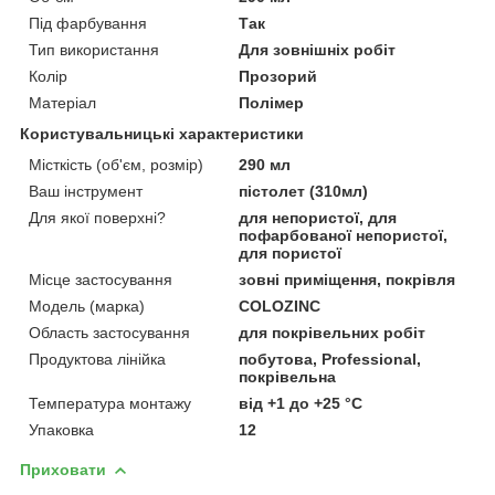
Під фарбування
Так
Тип використання
Для зовнішніх робіт
Колір
Прозорий
Матеріал
Полімер
Користувальницькі характеристики
Місткість (об'єм, розмір)
290 мл
Ваш інструмент
пістолет (310мл)
Для якої поверхні?
для непористої, для
пофарбованої непористої,
для пористої
Місце застосування
зовні приміщення, покрівля
Модель (марка)
COLOZINC
Область застосування
для покрівельних робіт
Продуктова лінійка
побутова, Professional,
покрівельна
Температура монтажу
від +1 до +25 °С
Упаковка
12
Приховати