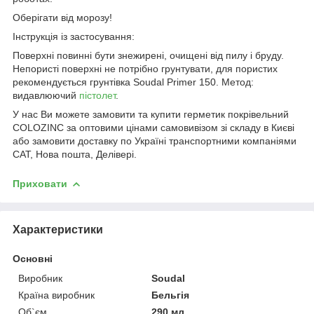
Оберігати від морозу!
Інструкція із застосування:
Поверхні повинні бути знежирені, очищені від пилу і бруду.
Hепористi поверхнi не потрібно грунтувати, для пористих
рекомендується грунтівка Soudal Primer 150. Метод:
видавлюючий
пістолет
.
У нас Ви можете замовити та купити герметик покрівельний
COLOZINC за оптовими цінами самовивізом зі складу в Києві
або замовити доставку по Україні транспортними компаніями
САТ, Нова пошта, Делівері.
Приховати
Характеристики
Основні
Виробник
Soudal
Країна виробник
Бельгія
Об`єм
290 мл