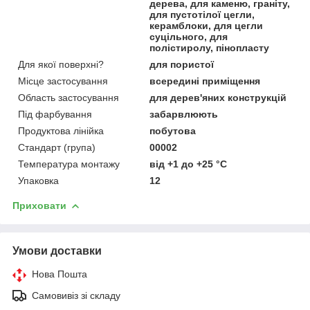
дерева, для каменю, граніту,
для пустотілої цегли,
керамблоки, для цегли
суцільного, для
полістиролу, пінопласту
Для якої поверхні?
для пористої
Місце застосування
всередині приміщення
Область застосування
для дерев'яних конструкцій
Під фарбування
забарвлюють
Продуктова лінійка
побутова
Стандарт (група)
00002
Температура монтажу
від +1 до +25 °С
Упаковка
12
Приховати
Умови доставки
Нова Пошта
Самовивіз зі складу