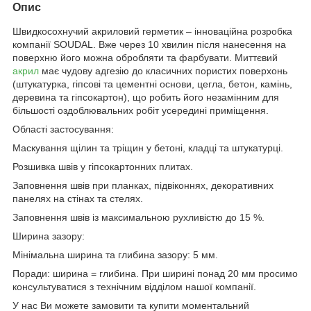
Опис
Швидкосохнучий акриловий герметик – інноваційна розробка
компанії SOUDAL. Вже через 10 хвилин після нанесення на
поверхню його можна обробляти та фарбувати. Миттєвий
акрил
має чудову адгезію до класичних пористих поверхонь
(штукатурка, гіпсові та цементні основи, цегла, бетон, камінь,
деревина та гіпсокартон), що робить його незамінним для
більшості оздоблювальних робіт усередині приміщення.
Області застосування:
Маскування щілин та тріщин у бетоні, кладці та штукатурці.
Розшивка швів у гіпсокартонних плитах.
Заповнення швів при планках, підвіконнях, декоративних
панелях на стінах та стелях.
Заповнення швів із максимальною рухливістю до 15 %.
Ширина зазору:
Мінімальна ширина та глибина зазору: 5 мм.
Поради: ширина = глибина. При ширині понад 20 мм просимо
консультуватися з технічним відділом нашої компанії.
У нас Ви можете замовити та купити моментальний