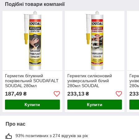
Подібні товари компанії
Герметик бітумний
Герметик силіконовий
Герм
покрівельний SOUDAFALT
універсальний білий
унів
SOUDAL 280мл
280мл SOUDAL
280
187,49
233,13
233
₴
₴
Купити
Купити
Про нас
93% позитивних з 274 відгуків за рік