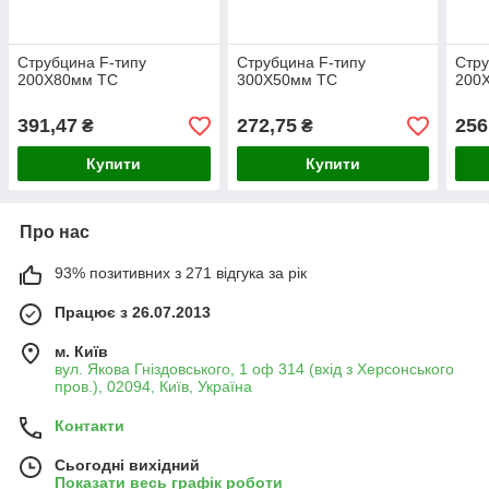
Струбцина F-типу
Струбцина F-типу
Стру
200Х80мм TC
300Х50мм TC
200
391,47
272,75
256
₴
₴
Купити
Купити
Про нас
93% позитивних з 271 відгука за рік
Працює з 26.07.2013
м. Київ
вул. Якова Гніздовського, 1 оф 314 (вхід з Херсонського
пров.), 02094, Київ, Україна
Контакти
Сьогодні вихідний
Показати весь графік роботи