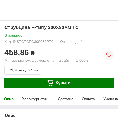
Струбцина F-типу 300Х80мм TC
В наявності
Код: INSTCTCFC300080PT0
Опт і роздріб
458,86
₴
Мінімальна сума замовлення на сайті — 1 000 ₴
409,70 ₴
від 24 шт.
Купити
Опис
Характеристики
Доставка
Оплата
Умови п
Опис