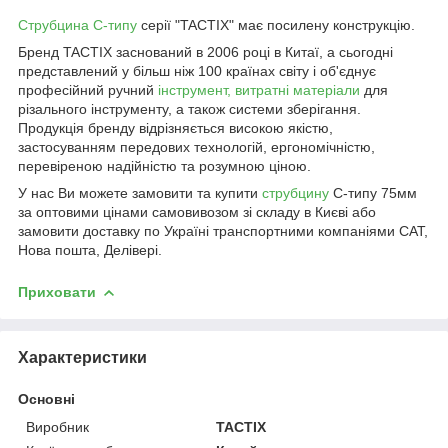
Струбцина С-типу
серії "TACTIX" має посилену конструкцію.
Бренд TACTIX заснований в 2006 році в Китаї, а сьогодні
представлений у більш ніж 100 країнах світу і об'єднує
професійний ручний
інструмент, витратні матеріали
для
різального інструменту, а також системи зберігання.
Продукція бренду відрізняється високою якістю,
застосуванням передових технологій, ергономічністю,
перевіреною надійністю та розумною ціною.
У нас Ви можете замовити та купити
струбцину
C-типу 75мм
за оптовими цінами самовивозом зі складу в Києві або
замовити доставку по Україні транспортними компаніями САТ,
Нова пошта, Делівері.
Приховати
Характеристики
Основні
Виробник
TACTIX