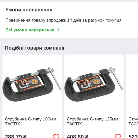
Умови повернення
Повернення товару впродовж 14 днів за рахунок покупця
Всі умови повернення
Подібні товари компанії
Струбцина C-типу 100мм
Струбцина C-типу 125мм
Стру
TACTIX
TACTIX
TAC
288,79
408,80
523
₴
₴