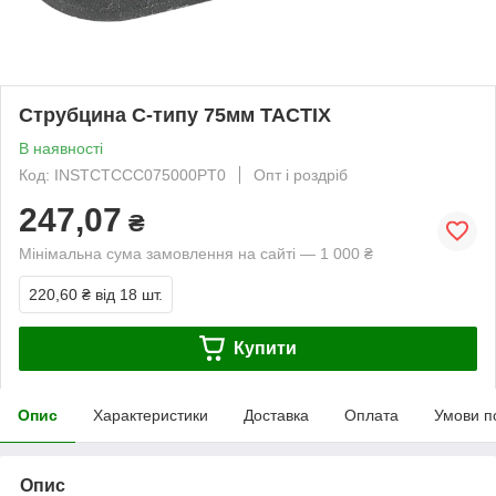
Струбцина C-типу 75мм TACTIX
В наявності
Код: INSTCTCCC075000PT0
Опт і роздріб
247,07
₴
Мінімальна сума замовлення на сайті — 1 000 ₴
220,60 ₴
від 18 шт.
Купити
Опис
Характеристики
Доставка
Оплата
Умови п
Опис