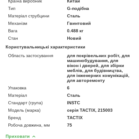
Країна виробник
Китай
Тип
G-подібна
Матеріал струбцини
Сталь
Механізм
Гвинтовий
Вага
0.488 кг
Стан
Новий
Користувальницькі характеристики
Область застосування
для покрівельних робіт, для
машинобудування, для
вікон і дверей, для збірки
меблів, для будівництва,
для інженерних комунікацій,
для авторемонту
Упаковка
6
Матеріал
Сталь
Стандарт (група)
INSTC
Модель (марка)
серія TACTIX, 215003
Бренд
TACTIX
Робоча довжина, мм
75
Приховати