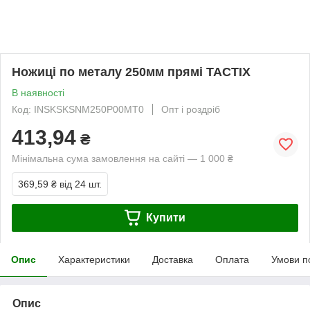
Ножиці по металу 250мм прямі TACTIX
В наявності
Код: INSKSKSNM250P00MT0
Опт і роздріб
413,94
₴
Мінімальна сума замовлення на сайті — 1 000 ₴
369,59 ₴
від 24 шт.
Купити
Опис
Характеристики
Доставка
Оплата
Умови п
Опис