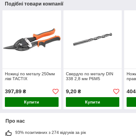
Подібні товари компанії
Ножиці по металу 250мм
Свердло по металу DIN
Ножи
ліві TACTIX
338 2,8 мм P6M5
прав
397,89
9,20
404
₴
₴
Купити
Купити
Про нас
93% позитивних з 274 відгуків за рік