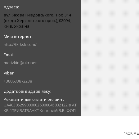
вул. Якова Гніздовського, 1 оф 314
(вхід з Херсонського пров.), 02094,
Київ, Україна
http://tk-ksk.com/
metizkin@ukr.net
+380633872238
Реквізити для оплати онлайн
UA403052990000026000045032122 в АТ
КБ "ПРИВАТБАНК" Коноплій В.В. ФОП