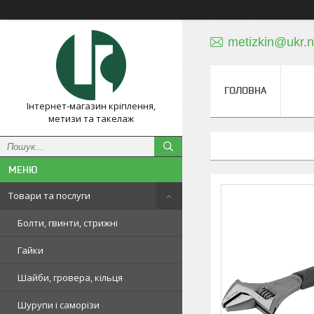
metizkin@ukr.n
ГОЛОВНА
Інтернет-магазин кріплення,
метизи та такелаж
Товари та послуги
Болти, гвинти, стрижні
Гайки
Шайби, гровера, кільця
Шурупи і саморізи