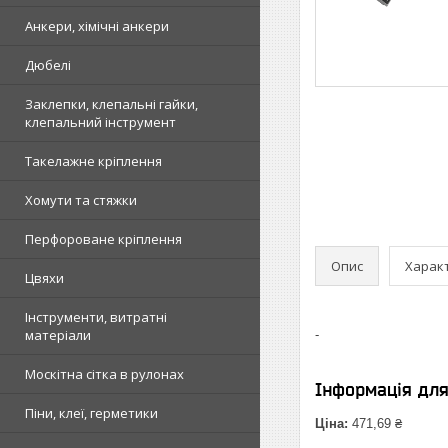
Анкери, хімічні анкери
Дюбелі
Заклепки, клепальні гайки,
клепальний інструмент
Такелажне кріплення
Хомути та стяжки
Перфороване кріплення
Опис
Харак
Цвяхи
Інструменти, витратні
матеріали
-
Москітна сітка в рулонах
Інформація дл
Піни, клеї, герметики
Ціна:
471,69 ₴