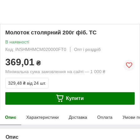
Молоток столярний 200г фіб. TC
В наявності
Код: INSHMHMCM020000FT0
Опт і роздріб
369,01
₴
Мінімальна сума замовлення на сайті — 1 000 ₴
329,48 ₴
від 24 шт.
Купити
Опис
Характеристики
Доставка
Оплата
Умови п
Опис