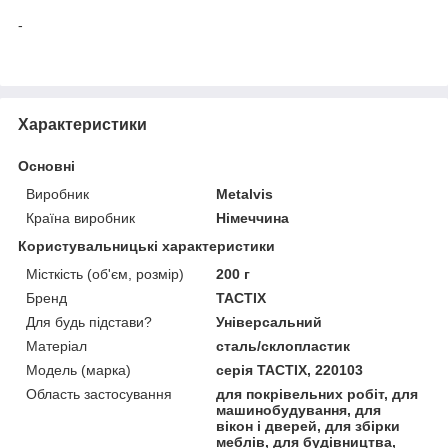
-
Характеристики
Основні
Виробник
Metalvis
Країна виробник
Німеччина
Користувальницькі характеристики
Місткість (об'єм, розмір)
200 г
Бренд
TACTIX
Для будь підстави?
Універсальний
Матеріал
сталь/склопластик
Модель (марка)
серія TACTIX, 220103
Область застосування
для покрівельних робіт, для
машинобудування, для
вікон і дверей, для збірки
меблів, для будівництва,