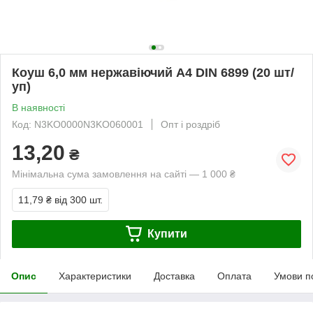
Коуш 6,0 мм нержавіючий А4 DIN 6899 (20 шт/
уп)
В наявності
Код: N3KO0000N3KO060001
Опт і роздріб
13,20
₴
Мінімальна сума замовлення на сайті — 1 000 ₴
11,79 ₴
від 300 шт.
Купити
Опис
Характеристики
Доставка
Оплата
Умови п