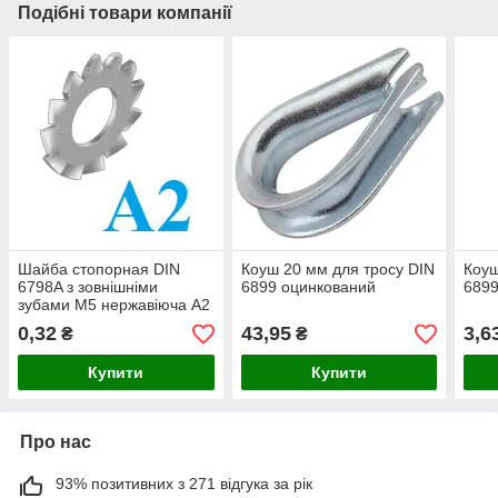
Подібні товари компанії
Шайба стопорная DIN
Коуш 20 мм для тросу DIN
Коуш
6798A з зовнішніми
6899 оцинкований
6899
зубами М5 нержавіюча А2
(1000 шт/уп)
0,32
43,95
3,6
₴
₴
Купити
Купити
Про нас
93% позитивних з 271 відгука за рік