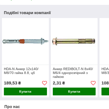
Подібні товари компанії
HDA-N Анкер 12х140/
Анкер REDIBOLT-N 8х40/
HDA-
М8/70 гайка 8.8, цб
М6/4 однорозпірний з
М8/3
гайкою
189,53
2,31
108
₴
₴
Купити
Купити
Про нас