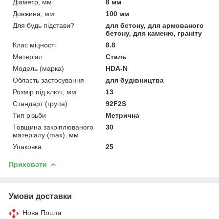
Діаметр, мм
8 мм
Довжина, мм
100 мм
Для будь підстави?
для бетону, для армованого
бетону, для каменю, граніту
Клас міцності
8.8
Матеріал
Сталь
Модель (марка)
HDA-N
Область застосування
для будівництва
Розмір під ключ, мм
13
Стандарт (група)
92F2S
Тип різьби
Метрична
Товщина закріплюваного
30
матеріалу (max), мм
Упаковка
25
Приховати
Умови доставки
Нова Пошта