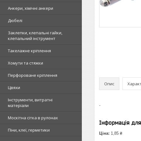
Анкери, хімічні анкери
Дюбелі
Заклепки, клепальні гайки,
клепальний інструмент
Такелажне кріплення
Хомути та стяжки
Перфороване кріплення
Опис
Харак
Цвяхи
Інструменти, витратні
матеріали
-
Москітна сітка в рулонах
Інформація дл
Піни, клеї, герметики
Ціна:
1,85 ₴