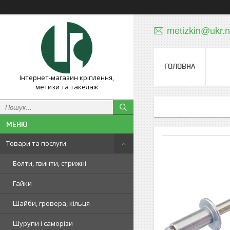
metizkin@ukr.n
ГОЛОВНА
Інтернет-магазин кріплення,
метизи та такелаж
Товари та послуги
Болти, гвинти, стрижні
Гайки
Шайби, гровера, кільця
Шурупи і саморізи