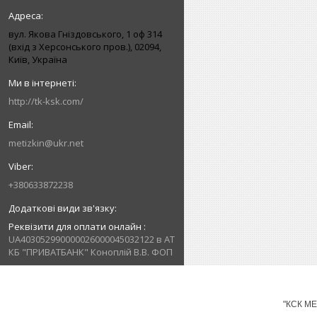
вул. Якова Гніздовського, 1 оф 314
(вхід з Херсонського пров.), 02094,
Київ, Україна
http://tk-ksk.com/
metizkin@ukr.net
+380633872238
Реквізити для оплати онлайн
UA403052990000026000045032122 в АТ
КБ "ПРИВАТБАНК" Коноплій В.В. ФОП