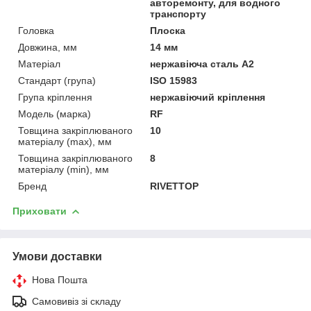
авторемонту, для водного
транспорту
Головка
Плоска
Довжина, мм
14 мм
Матеріал
нержавіюча сталь А2
Стандарт (група)
ISO 15983
Група кріплення
нержавіючий кріплення
Модель (марка)
RF
Товщина закріплюваного
10
матеріалу (max), мм
Товщина закріплюваного
8
матеріалу (min), мм
Бренд
RIVETTOP
Приховати
Умови доставки
Нова Пошта
Самовивіз зі складу