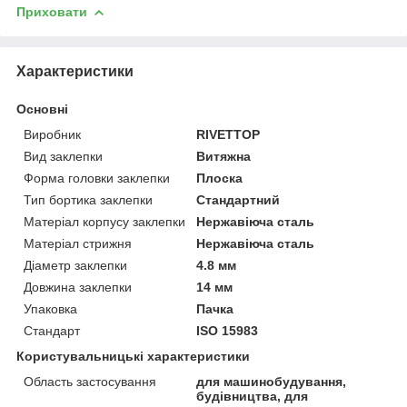
Приховати
Характеристики
Основні
Виробник
RIVETTOP
Вид заклепки
Витяжна
Форма головки заклепки
Плоска
Тип бортика заклепки
Стандартний
Матеріал корпусу заклепки
Нержавіюча сталь
Матеріал стрижня
Нержавіюча сталь
Діаметр заклепки
4.8 мм
Довжина заклепки
14 мм
Упаковка
Пачка
Стандарт
ISO 15983
Користувальницькі характеристики
Область застосування
для машинобудування,
будівництва, для