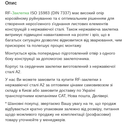
Опис
RF-
Заклепка
ISO 15983 (DIN 7337) має високий опір
корозійному руйнуванню та є оптимальним рішенням для
створення нероз'ємного з'єднання листових елементів
конструкцій з нержавіючої сталі. Також нержавіюча заклепка
витримує підвищені навантаження на розтяг і зріз, що в
багатьох ситуаціях дозволяє відмовитися від зварювання, чим
прискорює та полегшує процес монтажу.
Монтується крізь попередньо підготовлений отвір з одного
боку конструкції за допомогою заклепочника.
Корпус та сердечник заклепки виготовлений з нержавіючої
сталі А2.
У нас Ви можете замовити та купити RF-заклепки з
нержавіючої сталі А2 за оптовими цінами самовивозом зі
складу в Києві або замовити доставку по Україні
транспортними компаніями САТ, Нова пошта, Делівері.
* Шановні покупці, звертаємо Вашу увагу на те, що продаж
відбувається кратно упаковкам залежно від розміру, питання
щодо можливого продажу не комплектації (розфасовки)
товару уточнюйте у менеджерів.