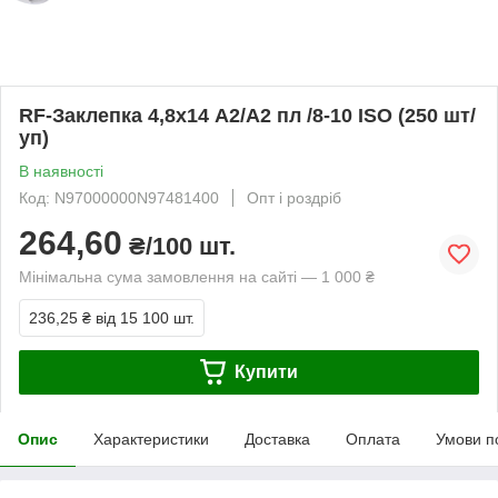
RF-Заклепка 4,8х14 А2/А2 пл /8-10 ISO (250 шт/
уп)
В наявності
Код: N97000000N97481400
Опт і роздріб
264,60
₴/100 шт.
Мінімальна сума замовлення на сайті — 1 000 ₴
236,25 ₴
від 15 100 шт.
Купити
Опис
Характеристики
Доставка
Оплата
Умови п