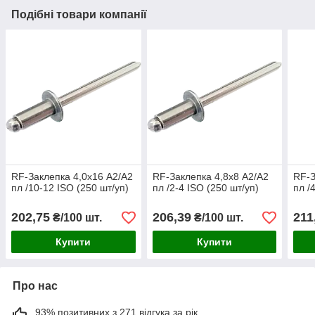
Подібні товари компанії
RF-Заклепка 4,0х16 А2/А2
RF-Заклепка 4,8х8 А2/А2
RF-З
пл /10-12 ISO (250 шт/уп)
пл /2-4 ISO (250 шт/уп)
пл /
202,75
206,39
211
₴/100 шт.
₴/100 шт.
Купити
Купити
Про нас
93% позитивних з 271 відгука за рік