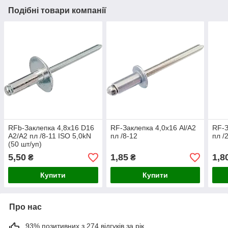
Подібні товари компанії
RFb-Заклепка 4,8х16 D16
RF-Заклепка 4,0х16 Al/А2
RF-З
А2/А2 пл /8-11 ISO 5,0kN
пл /8-12
пл /
(50 шт/уп)
5,50
1,85
1,8
₴
₴
Купити
Купити
Про нас
93% позитивних з 274 відгуків за рік