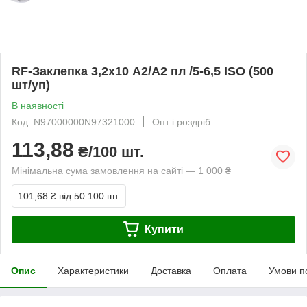
RF-Заклепка 3,2х10 А2/А2 пл /5-6,5 ISO (500
шт/уп)
В наявності
Код: N97000000N97321000
Опт і роздріб
113,88
₴/100 шт.
Мінімальна сума замовлення на сайті — 1 000 ₴
101,68 ₴
від 50 100 шт.
Купити
Опис
Характеристики
Доставка
Оплата
Умови п