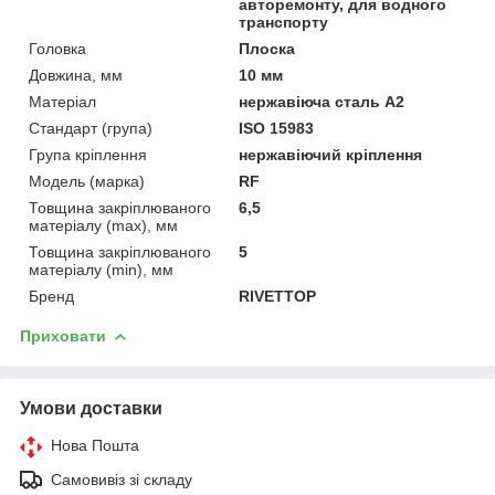
авторемонту, для водного
транспорту
Головка
Плоска
Довжина, мм
10 мм
Матеріал
нержавіюча сталь А2
Стандарт (група)
ISO 15983
Група кріплення
нержавіючий кріплення
Модель (марка)
RF
Товщина закріплюваного
6,5
матеріалу (max), мм
Товщина закріплюваного
5
матеріалу (min), мм
Бренд
RIVETTOP
Приховати
Умови доставки
Нова Пошта
Самовивіз зі складу