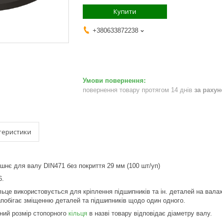
Купити
+380633872238
повернення товару протягом 14 днів
за раху
теристики
ішнє для валу DIN471 без покриття 29 мм (100 шт/уп)
6.
льце використовується для кріплення підшипників та ін. деталей на вала
Запобігає зміщенню деталей та підшипників щодо один одного.
аний розмір стопорного
кільця
в назві товару відповідає діаметру валу.