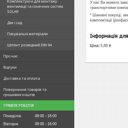
Комплектуючі для монтажу
У нас Ви можете замо
вентиляції та сонячних систем
транспортними компан
SOLAR
* Шановні покупці, з
комплектації (розфас
Дім і сад
Пакувальні матеріали
Інформація дл
Шплінт розвідний DIN 94
Ціна:
5,85 ₴
Про нас
Відгуки
Доставка та оплата
Повернення товарів та
грошових коштів
ГРАФІК РОБОТИ
Понеділок
09:00
18:00
Вівторок
09:00
18:00