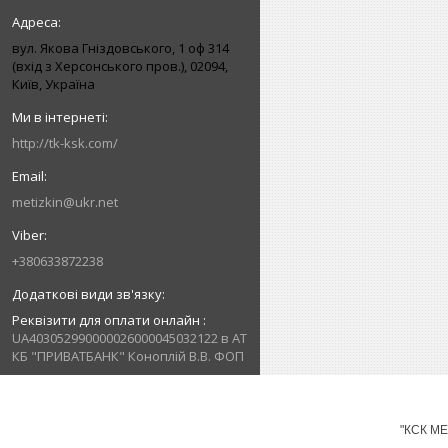
вул. Якова Гніздовського, 1 оф 314
(вхід з Херсонського пров.), 02094,
Київ, Україна
http://tk-ksk.com/
metizkin@ukr.net
+380633872238
Реквізити для оплати онлайн
UA403052990000026000045032122 в АТ
КБ "ПРИВАТБАНК" Коноплій В.В. ФОП