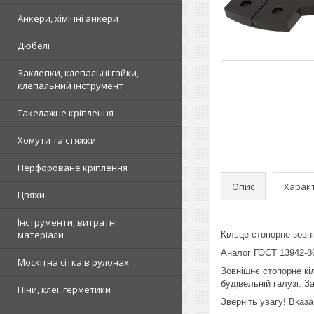
Анкери, хімічні анкери
Дюбелі
Заклепки, клепальні гайки,
клепальний інструмент
Такелажне кріплення
Хомути та стяжки
Перфороване кріплення
Опис
Харак
Цвяхи
Інструменти, витратні
матеріали
Кільце стопорне зовн
Аналог ГОСТ 13942-8
Москітна сітка в рулонах
Зовнішнє стопорне кі
будівельній галузі. 
Піни, клеї, герметики
Зверніть увагу! Вказ