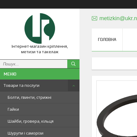
metizkin@ukr.n
ГОЛОВНА
Інтернет-магазин кріплення,
метизи та такелаж
Товари та послуги
Болти, гвинти, стрижні
Гайки
Шайби, гровера, кільця
Шурупи і саморізи