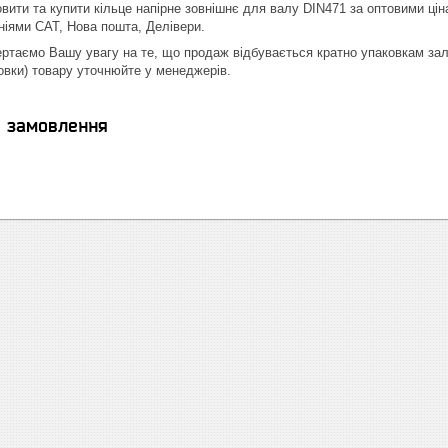
вити та купити кільце напірне зовнішнє для валу DIN471 за оптовими цін
іями САТ, Нова пошта, Делівери.
вертаємо Вашу увагу на те, що продаж відбувається кратно упаковкам за
овки) товару уточнюйте у менеджерів.
я замовлення