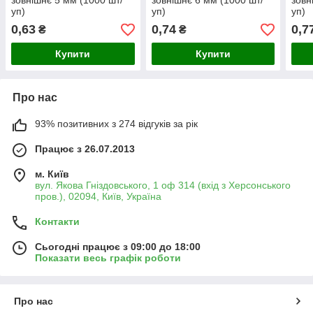
зовнішнє 5 мм (1000 шт/
зовнішнє 6 мм (1000 шт/
зовн
уп)
уп)
уп)
0,63
0,74
0,7
₴
₴
Купити
Купити
Про нас
93% позитивних з 274 відгуків за рік
Працює з 26.07.2013
м. Київ
вул. Якова Гніздовського, 1 оф 314 (вхід з Херсонського
пров.), 02094, Київ, Україна
Контакти
Сьогодні працює з 09:00 до 18:00
Показати весь графік роботи
Про нас