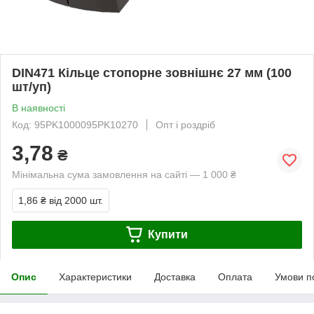
DIN471 Кільце стопорне зовнішнє 27 мм (100
шт/уп)
В наявності
Код: 95PK1000095PK10270
Опт і роздріб
3,78
₴
Мінімальна сума замовлення на сайті — 1 000 ₴
1,86 ₴
від 2000 шт.
Купити
Опис
Характеристики
Доставка
Оплата
Умови п