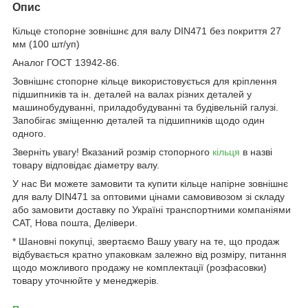
Опис
Кільце стопорне зовнішнє для валу DIN471 без покриття 27
мм (100 шт/уп)
Аналог ГОСТ 13942-86.
Зовнішнє стопорне кільце використовується для кріплення
підшипників та ін. деталей на валах різних деталей у
машинобудуванні, приладобудуванні та будівельній галузі.
Запобігає зміщенню деталей та підшипників щодо один
одного.
Зверніть увагу! Вказаний розмір стопорного
кільця
в назві
товару відповідає діаметру валу.
У нас Ви можете замовити та купити кільце напірне зовнішнє
для валу DIN471 за оптовими цінами самовивозом зі складу
або замовити доставку по Україні транспортними компаніями
САТ, Нова пошта, Делівери.
* Шановні покупці, звертаємо Вашу увагу на те, що продаж
відбувається кратно упаковкам залежно від розміру, питання
щодо можливого продажу не комплектації (розфасовки)
товару уточнюйте у менеджерів.