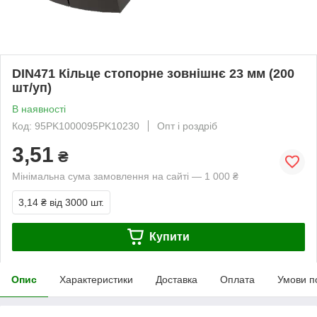
DIN471 Кільце стопорне зовнішнє 23 мм (200
шт/уп)
В наявності
Код: 95PK1000095PK10230
Опт і роздріб
3,51
₴
Мінімальна сума замовлення на сайті — 1 000 ₴
3,14 ₴
від 3000 шт.
Купити
Опис
Характеристики
Доставка
Оплата
Умови п