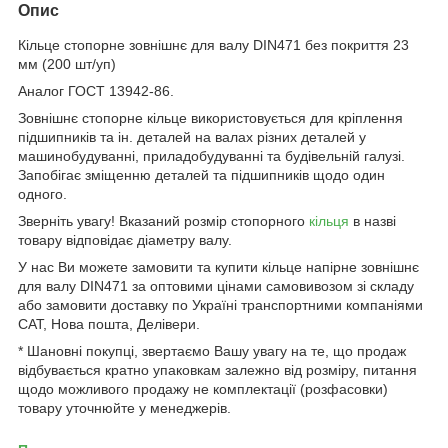
Опис
Кільце стопорне зовнішнє для валу DIN471 без покриття 23
мм (200 шт/уп)
Аналог ГОСТ 13942-86.
Зовнішнє стопорне кільце використовується для кріплення
підшипників та ін. деталей на валах різних деталей у
машинобудуванні, приладобудуванні та будівельній галузі.
Запобігає зміщенню деталей та підшипників щодо один
одного.
Зверніть увагу! Вказаний розмір стопорного
кільця
в назві
товару відповідає діаметру валу.
У нас Ви можете замовити та купити кільце напірне зовнішнє
для валу DIN471 за оптовими цінами самовивозом зі складу
або замовити доставку по Україні транспортними компаніями
САТ, Нова пошта, Делівери.
* Шановні покупці, звертаємо Вашу увагу на те, що продаж
відбувається кратно упаковкам залежно від розміру, питання
щодо можливого продажу не комплектації (розфасовки)
товару уточнюйте у менеджерів.