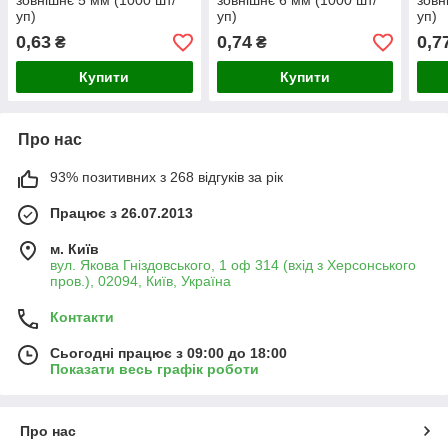
зовнішнє 5 мм (1000 шт/
зовнішнє 6 мм (1000 шт/
зовн
уп)
уп)
уп)
0,63
0,74
0,7
₴
₴
Купити
Купити
Про нас
93% позитивних з 268 відгуків за рік
Працює з 26.07.2013
м. Київ
вул. Якова Гніздовського, 1 оф 314 (вхід з Херсонського
пров.), 02094, Київ, Україна
Контакти
Сьогодні працює з 09:00 до 18:00
Показати весь графік роботи
Про нас