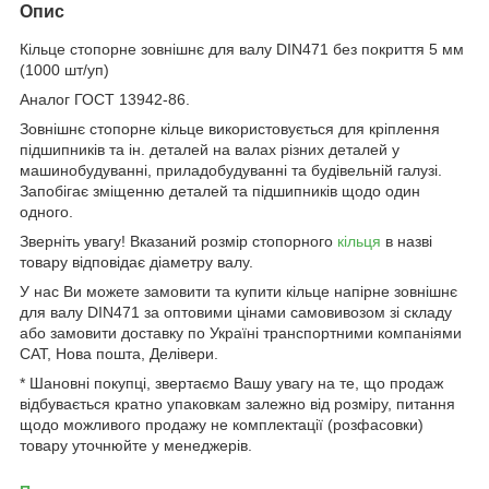
Опис
Кільце стопорне зовнішнє для валу DIN471 без покриття 5 мм
(1000 шт/уп)
Аналог ГОСТ 13942-86.
Зовнішнє стопорне кільце використовується для кріплення
підшипників та ін. деталей на валах різних деталей у
машинобудуванні, приладобудуванні та будівельній галузі.
Запобігає зміщенню деталей та підшипників щодо один
одного.
Зверніть увагу! Вказаний розмір стопорного
кільця
в назві
товару відповідає діаметру валу.
У нас Ви можете замовити та купити кільце напірне зовнішнє
для валу DIN471 за оптовими цінами самовивозом зі складу
або замовити доставку по Україні транспортними компаніями
САТ, Нова пошта, Делівери.
* Шановні покупці, звертаємо Вашу увагу на те, що продаж
відбувається кратно упаковкам залежно від розміру, питання
щодо можливого продажу не комплектації (розфасовки)
товару уточнюйте у менеджерів.