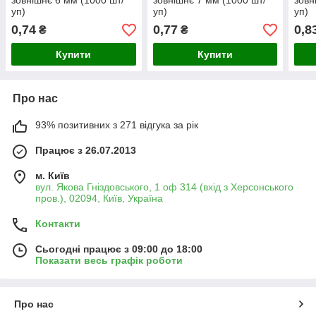
зовнішнє 6 мм (1000 шт/
зовнішнє 7 мм (1000 шт/
зовн
уп)
уп)
уп)
0,74
0,77
0,8
₴
₴
Купити
Купити
Про нас
93% позитивних з 271 відгука за рік
Працює з 26.07.2013
м. Київ
вул. Якова Гніздовського, 1 оф 314 (вхід з Херсонського
пров.), 02094, Київ, Україна
Контакти
Сьогодні працює з 09:00 до 18:00
Показати весь графік роботи
Про нас