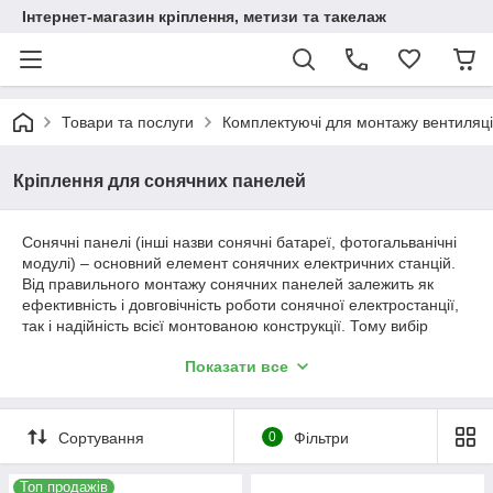
Інтернет-магазин кріплення, метизи та такелаж
Товари та послуги
Комплектуючі для монтажу вентиляці
Кріплення для сонячних панелей
Сонячні панелі (інші назви сонячні батареї, фотогальванічні
модулі) – основний елемент сонячних електричних станцій.
Від правильного монтажу сонячних панелей залежить як
ефективність і довговічність роботи сонячної електростанції,
так і надійність всієї монтованою конструкції. Тому вибір
правильних кріплень для сонячних батарей грає дуже велику
Показати все
роль.
Основним кріпильним елементом, що з'єднує сонячні батареї
з підставою, як при покрівельному, так і наземному монтажі є
Сортування
0
Фільтри
шпилька-шуруп в зборі з гайками і ущільнювальною шайбою.
Кінець такої шпильки з різьбленням по дереву,
встановлюється у дерев'яну основу конструкції, або, у разі
Топ продажів