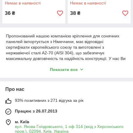
Немає в наявності
Немає в наявності
36
38
₴
₴
Пропонований нашою компанією кріплення для сонячних
панелей імпортується з Німеччини, має відповідні
сертифікати європейського союзу та виготовлені з
нержавіючої сталі A2-70 (AISI 304), що забезпечує
максимальну довговічність та надійність конструкції. У нас Ви
можете замовити та купити кріплення для сонячних панелей
Показати все
за оптовими цінами самовивозом зі складу в Києві або
замовити доставку по Україні транспортними компаніями
САТ, Нова пошта, Делівері.
Про нас
93% позитивних з 271 відгука за рік
Працює з 26.07.2013
м. Київ
вул. Якова Гніздовського, 1 оф 314 (вхід з Херсонського
пров.), 02094, Київ, Україна