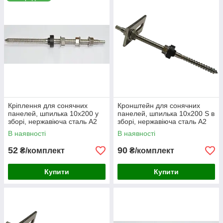
монтажу в бетонну основу, в попередньо встановлений
дюбель відповідного діаметра. На частину шпильки з
метричною різьбою, кронштейн монтується або планка, до
якої кріпиться профіль сонячної панелі.
Кріплення для сонячних
Кронштейн для сонячних
панелей, шпилька 10х200 у
панелей, шпилька 10х200 S в
зборі, нержавіюча сталь А2
зборі, нержавіюча сталь А2
(50 шт/уп)
В наявності
В наявності
52
90
₴/комплект
₴/комплект
Купити
Купити