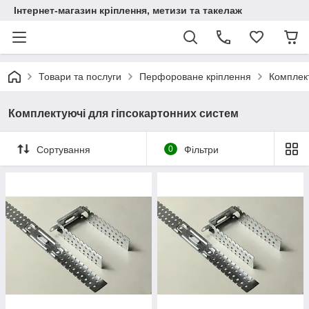
Інтернет-магазин кріплення, метизи та такелаж
Товари та послуги
Перфороване кріплення
Комплект
Комплектуючі для гіпсокартонних систем
Сортування
0
Фільтри