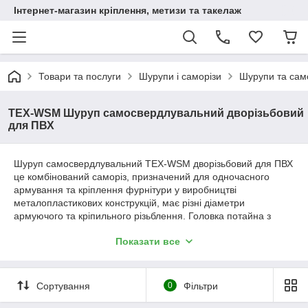
Інтернет-магазин кріплення, метизи та такелаж
Товари та послуги
Шурупи і саморізи
Шурупи та само
TEX-WSM Шуруп самосвердлувальний дворізьбовий
для ПВХ
Шуруп самосвердлувальний TEX-WSM дворізьбовий для ПВХ
це комбінований саморіз, призначений для одночасного
армування та кріплення фурнітури у виробництві
металопластикових конструкцій, має різні діаметри
армуючого та кріпильного різьблення. Головка потайна з
хрестоподібним шліцем типу Philips (PH2), завдяки свердлу
Показати все
не вимагає попереднього свердління. Виготовляються
саморізи для ПВХ із вуглецевої сталі, після чого проходять
обробку цинком, для захисту від корозії.
Сортування
0
Фільтри