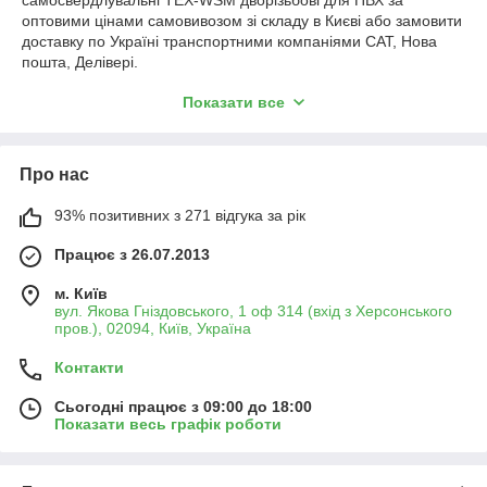
самосвердлувальні TEX-WSM дворізьбові для ПВХ за
оптовими цінами самовивозом зі складу в Києві або замовити
доставку по Україні транспортними компаніями САТ, Нова
пошта, Делівері.
* Шановні покупці, звертаємо Вашу увагу на те, що продаж
Показати все
відбувається кратно упаковкам залежно від розміру, питання
щодо можливого продажу не комплектації (розфасовки)
товару уточнюйте у менеджерів.
Про нас
93% позитивних з 271 відгука за рік
Працює з 26.07.2013
м. Київ
вул. Якова Гніздовського, 1 оф 314 (вхід з Херсонського
пров.), 02094, Київ, Україна
Контакти
Сьогодні працює з 09:00 до 18:00
Показати весь графік роботи