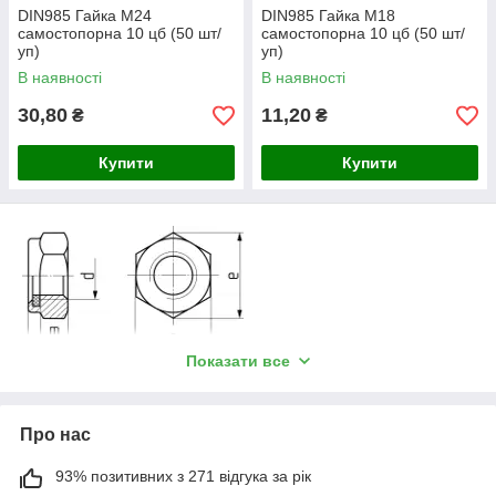
DIN985 Гайка М24
DIN985 Гайка М18
самостопорна 10 цб (50 шт/
самостопорна 10 цб (50 шт/
уп)
уп)
В наявності
В наявності
30,80
11,20
₴
₴
Купити
Купити
Показати все
DIN 985 (ISO 10511):
Про нас
Па
Номінальний діаметр різьби, d
ра
93% позитивних з 271 відгука за рік
ме
М
М
М
M
M
M
M
M
M
M
M
М
М
М
М
М
М
М
М
М
М
М