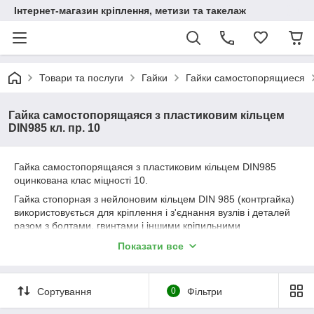
Інтернет-магазин кріплення, метизи та такелаж
Товари та послуги
Гайки
Гайки самостопорящиеся
Гайка самостопорящаяся з пластиковим кільцем
DIN985 кл. пр. 10
Гайка самостопорящаяся з пластиковим кільцем DIN985
оцинкована клас міцності 10.
Гайка стопорная з нейлоновим кільцем DIN 985 (контргайка)
використовується для кріплення і з'єднання вузлів і деталей
разом з болтами, гвинтами і іншими кріпильними
елементами в машинобудуванні і будівництві. Пластикове
Показати все
кільце запобігає мимовільне відкручування гайки.
Проводиться шестигранна самоконтрящаяся гайка DIN 985
низька клас міцності 10 з вуглецевої оцинкованої сталі.
Сортування
0
Фільтри