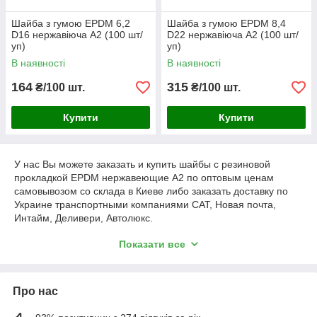
Шайба з гумою EPDM 6,2
Шайба з гумою EPDM 8,4
D16 нержавіюча А2 (100 шт/
D22 нержавіюча А2 (100 шт/
уп)
уп)
В наявності
В наявності
164
315
₴/100 шт.
₴/100 шт.
Купити
Купити
У нас Вы можете заказать и купить шайбы с резиновой
прокладкой EPDM нержавеющие А2 по оптовым ценам
самовывозом со склада в Киеве либо заказать доставку по
Украине транспортными компаниями САТ, Новая почта,
Интайм, Деливери, Автолюкс.
* Уважаемые покупатели, обращаем Ваше внимание на то,
Показати все
что продажа происходит кратно упаковкам в зависимости от
размера, вопросы по возможной продаже не комплектации
(расфасовке) товара уточняйте у менеджеров.
Про нас