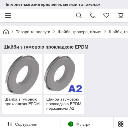
Інтернет-магазин кріплення, метизи та такелаж
Товари та послуги
Шайби, гровера, кільця
Шайби, г
Шайби з гумовою прокладкою EPDM
Шайба з гумовою
Шайба з гумовою
прокладкою EPDM
прокладкою EPDM
нержавіюча А2
Сортування
0
Фільтри