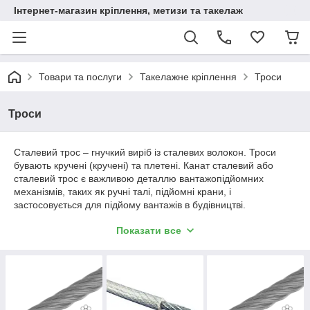
Інтернет-магазин кріплення, метизи та такелаж
Товари та послуги
Такелажне кріплення
Троси
Троси
Сталевий трос – гнучкий виріб із сталевих волокон. Троси
бувають кручені (кручені) та плетені. Канат сталевий або
сталевий трос є важливою деталлю вантажопідйомних
механізмів, таких як ручні талі, підйомні крани, і
застосовується для підйому вантажів в будівництві.
Сталевий трос являє собою металевий канат, тонкий і якісний
Показати все
дріт при виготовленні згодом перетворюється на надійний і
гнучкий виріб. Трос сталевий користується великим попитом
у багатьох областях, оскільки головна його мета – здійснити
надійне кріплення між вантажем та підйомною конструкцією.
Структура троса з оцинкованої сталі дозволяє йому володіти
високою міцністю і довговічністю. Щоб сталевий трос довго