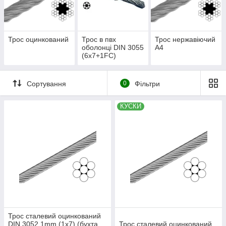
служив, його обробляють спеціальними антикорозійними
речовинами.
Трос оцинкований
Трос в пвх
Трос нержавіючий
оболонці DIN 3055
А4
(6x7+1FC)
Сортування
0
Фільтри
КУСКИ
Трос сталевий оцинкований
DIN 3052 1mm (1x7) (бухта
Трос сталевий оцинкований