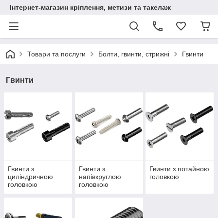
Інтернет-магазин кріплення, метизи та такелаж
Товари та послуги
Болти, гвинти, стрижні
Гвинти
Гвинти
Гвинти з
Гвинти з
Гвинти з потайною
циліндричною
напівкруглою
головкою
головкою
головкою