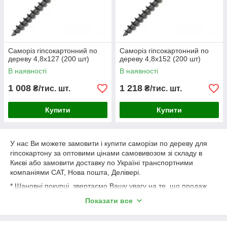
Саморіз гіпсокартонний по
Саморіз гіпсокартонний по
дереву 4,8х127 (200 шт)
дереву 4,8х152 (200 шт)
В наявності
В наявності
1 008
1 218
₴/тис. шт.
₴/тис. шт.
Купити
Купити
У нас Ви можете замовити і купити саморізи по дереву для
гіпсокартону за оптовими цінами самовивозом зі складу в
Києві або замовити доставку по Україні транспортними
компаніями САТ, Нова пошта, Делівері.
* Шановні покупці, звертаємо Вашу увагу на те, що продаж
відбувається кратно упаковок в залежності від розміру,
Показати все
питання щодо можливої продажі не комплектації
(розфасовці) товару уточнюйте у менеджерів.