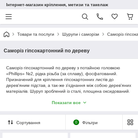
Інтернет-магазин кріплення, метизи та такелаж
Товари та послуги
Шурупи і саморізи
Саморіз гіпсок
Саморіз гіпсокартонний по дереву
Саморіз гіпсокартонний по дереву з потайною головкою
«Phillips» №2, рідка різьба (за сплаву), фосфатований.
Призначений для кріплення гіпсокартонних листів до
дерев'яним підстав, а так-же з'єднання між собою дерев'яних
матеріалів. Шуруп зроблений із сталі, площина оксидований.
Наконечник шурупа гострий, головка поту з хрестоподібним
Показати все
шліцом Phillips№2.
Сортування
0
Фільтри