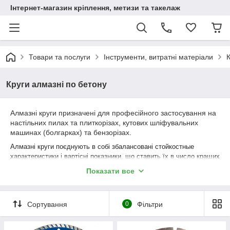
Інтернет-магазин кріплення, метизи та такелаж
Товари та послуги
Інструменти, витратні матеріали
К
Круги алмазні по бетону
Алмазні круги призначені для професійного застосування на
настільних пилах та плиткорізах, кутових шліфувальних
машинах (болгарках) та бензорізах.
Алмазні круги поєднують в собі збалансовані стойкостные
характеристики і вартісні показники, що ставить їх в число кращих
пропозицій на ринку.
Показати все
Форму зубів підбирають виходячи з виду матеріалу, який
необхідно обробляти. Якщо необхідно обробляти м'які
матеріали, то краще застосовувати алмазні кола без зубів
Сортування
0
Фільтри
для уникнення ушкоджень, а в інших випадках розмір зубів
буде впливати на швидкість і чистоту обробки.