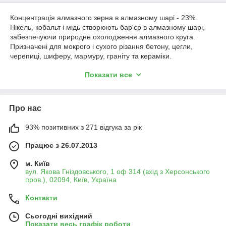
Концентрація алмазного зерна в алмазному шарі - 23%.
Нікель, кобальт і мідь створюють бар'єр в алмазному шарі,
забезпечуючи природне охолодження алмазного круга.
Призначені для мокрого і сухого різання бетону, цегли,
черепиці, шиферу, мармуру, граніту та кераміки.
Ви можете купити алмазні круги самовивозом, а також наші
Показати все
фахівці допоможуть організувати доставку по Києву, а також
відправити по Україні такими перевізниками, як САТ, Нова
Пошта, Делівері.
Про нас
93% позитивних з 271 відгука за рік
Працює з 26.07.2013
м. Київ
вул. Якова Гніздовського, 1 оф 314 (вхід з Херсонського
пров.), 02094, Київ, Україна
Контакти
Сьогодні вихідний
Показати весь графік роботи