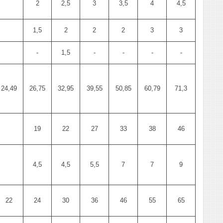
2
2,5
3
3,5
4
4,5
1,5
2
2
2
3
3
-
1,5
-
-
-
-
24,49
26,75
32,95
39,55
50,85
60,79
71,3
19
22
27
33
38
46
4,5
4,5
5,5
7
7
9
22
24
30
36
46
55
65