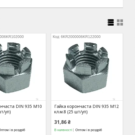
006KR102000
6KR2000006KR122000
ончаста DIN 935 М10
Гайка корончаста DIN 935 М12
шт/уп)
кл.м.8 (25 шт/уп)
31,86 ₴
Оптом і в роздріб
В наявності
Оптом і в роздріб