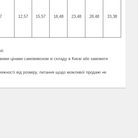
7
12,57
15,57
18,48
23,48
28,48
33,38
ії.
товими цінами самовивозом зі складу в Києві або замовити
лежності від розміру, питання щодо можливої продажі не