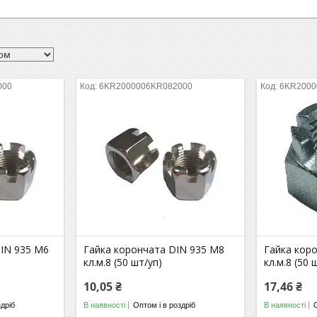
000
6KR2000006KR082000
6KR2000
DIN 935 М6
Гайка корончата DIN 935 М8
Гайка кор
кл.м.8 (50 шт/уп)
кл.м.8 (50 
10,05 ₴
17,46 ₴
здріб
В наявності
Оптом і в роздріб
В наявності