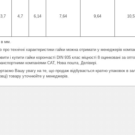
3,7
4,7
6,14
7,64
9,64
10,5
 в мм.
 про технічні характеристики гайки можна отримати у менеджерів компан
ити і купити гайки корончасті DIN 935 клас міцності 8 оцинковані за оп
транспортними компаніями САТ, Нова пошта, Делівері.
вертаємо Вашу увагу на те, що продаж відбувається кратно упаковок в за
овці) товару уточнюйте у менеджерів.