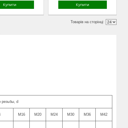
Купити
Купити
 резьбы, d
4
M16
М20
М24
М30
М36
М42