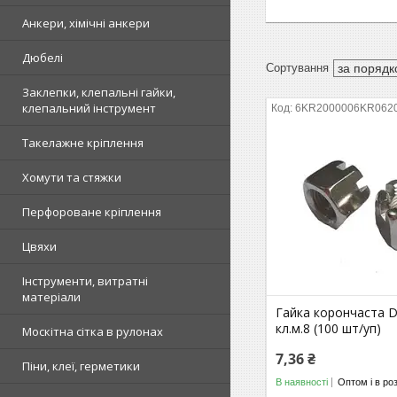
Анкери, хімічні анкери
Дюбелі
Заклепки, клепальні гайки,
клепальний інструмент
6KR2000006KR062
Такелажне кріплення
Хомути та стяжки
Перфороване кріплення
Цвяхи
Інструменти, витратні
матеріали
Гайка корончаста 
кл.м.8 (100 шт/уп)
Москітна сітка в рулонах
7,36 ₴
Піни, клеї, герметики
В наявності
Оптом і в ро