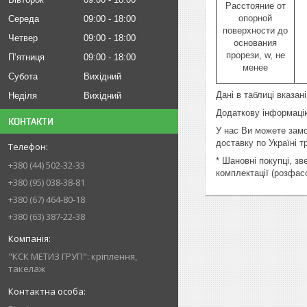
Расстояние от
опорной
Середа
09:00
18:00
поверхности до
Четвер
09:00
18:00
основания
прорези, w, не
Пʼятниця
09:00
18:00
менее
Субота
Вихідний
Дані в таблиці вказані
Неділя
Вихідний
Додаткову інформацію
КОНТАКТИ
У нас Ви можете замов
доставку по Україні 
* Шановні покупці, з
+380 (44) 502-32-33
комплектації (розфас
+380 (95) 038-38-81
+380 (67) 464-80-18
+380 (63) 387-22-38
"КСК МЕТИЗ ГРУП": кріплення,
такелаж