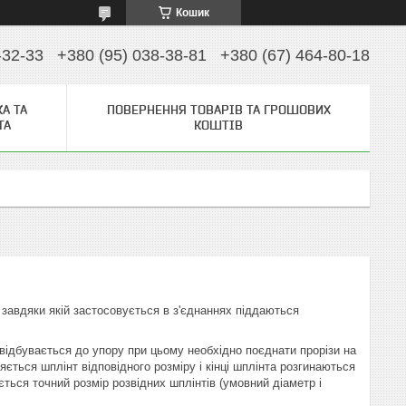
Кошик
-32-33
+380 (95) 038-38-81
+380 (67) 464-80-18
А ТА
ПОВЕРНЕННЯ ТОВАРІВ ТА ГРОШОВИХ
ТА
КОШТІВ
 завдяки якій застосовується в з'єднаннях піддаються
 відбувається до упору при цьому необхідно поєднати прорізи на
вляється шплінт відповідного розміру і кінці шплінта розгинаються
ться точний розмір розвідних шплінтів (умовний діаметр і