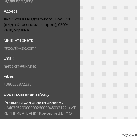
Відділ продажу
вул. Якова Гніздовського, 1 оф 314
(вхід з Херсонського пров.), 02094,
Київ, Україна
http://tk-ksk.com/
metizkin@ukr.net
+380633872238
Реквізити для оплати онлайн
UA403052990000026000045032122 в АТ
КБ "ПРИВАТБАНК" Коноплій В.В. ФОП