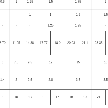
0,8
1
1,25
1,5
1,75
2
-
-
1
1
1,5
1,5
-
-
-
1,25
1,25
-
8,79
11,05
14,38
17,77
18,9
20,03
21,1
23,35
6
7,5
9,5
12
15
16
1,4
2
2,5
2,8
3,5
3,5
8
10
13
16
17
18
19
21