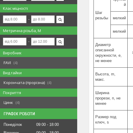
й
Клас міцності
Шаг
резьбы
мелкий
Метрична різьба, М
мелкий
Диаметр
описанной
Виробник
окружности, e,
не менее
FAVI
4
Вид гайки
Высота, m,
макс.
Корончата (прорізна)
4
Покриття
Ширина
прорези, n, не
Цинк
4
менее
ГРАФІК РОБОТИ
Размер под
ключ, s
Понеділок
09:00
18:00
Вівторок
09:00
18:00