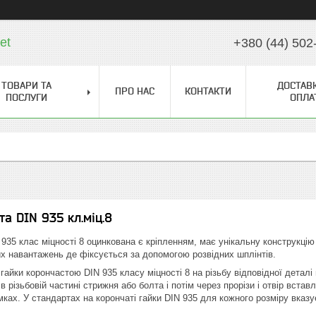
et
+380 (44) 502
ТОВАРИ ТА
ДОСТАВК
ПРО НАС
КОНТАКТИ
ПОСЛУГИ
ОПЛА
а DIN 935 кл.міц.8
 935 клас міцності 8 оцинкована є кріпленням, має унікальну конструкцію
них навантажень де фіксується за допомогою розвідних шплінтів.
гайки корончастою DIN 935 класу міцності 8 на різьбу відповідної деталі
 в різьбовій частині стрижня або болта і потім через прорізи і отвір вста
ках. У стандартах на корончаті гайки DIN 935 для кожного розміру вказує