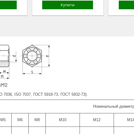
Купити
SO 7036, ISO 7037, ГОСТ 5918-73, ГОСТ 5932-73):
Номинальный диаметр
М5
M6
M8
M10
M12
M1