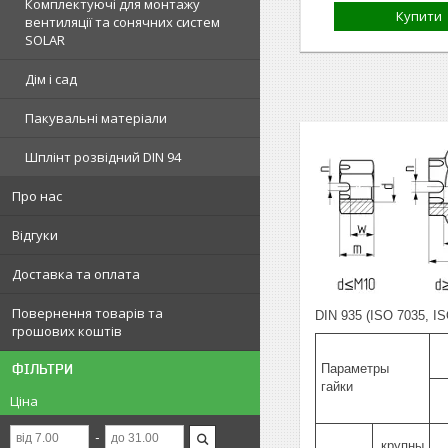
Комплектуючі для монтажу
Купити
вентиляції та сонячних систем
SOLAR
Дім і сад
Пакувальні матеріали
Шплінт розвідний DIN 94
Про нас
Відгуки
Доставка та оплата
Повернення товарів та
DIN 935 (ISO 7035, I
грошових коштів
ФІЛЬТРИ
Параметры
гайки
Ціна
крупны