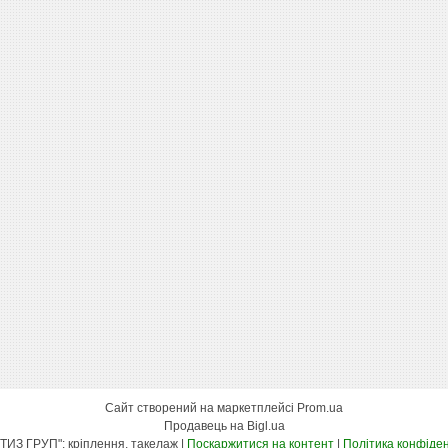
Сайт створений на маркетплейсі
Prom.ua
Продавець на Bigl.ua
"КСК МЕТИЗ ГРУП": кріплення, такелаж |
Поскаржитися на контент
|
Політика конфіден