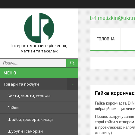
metizkin@ukr.n
ГОЛОВНА
Інтернет-магазин кріплення,
метизи та такелаж
Товари та послуги
Гайка корончаст
Болти, гвинти, стрижні
Гайка корончаста DIN
Гайки
вібраційним і цикліч
Процес закручування 
Шайби, гровера, кільця
торці гайки з отвором
в протилежних напрям
Шурупи і саморізи
довжину).