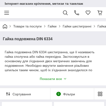
Інтернет-магазин кріплення, метизи та такелаж
Товари та послуги
Гайки
Гайки шестигранні
Гайк
Гайка подовжена DIN 6334
Гайка подовжена DIN 6334 шестигранна, ще її називають
гайка сполучна або гайка перехідна. Застосовується в
основному для з'єднання двох метричних закінчень для
подовження. Необхідно вкрутити закінчення різьбових
шпильок таким чином, щоб їх з'єднання знаходилося по
центру з'єднувальної гайки. Якщо необхідно, то можна
Показати все
підсилити міцність у місцях кріплень з обох торців гайки,
шляхом накручування на шпильки додаткових контргайок.
Виробляється з вуглецевої сталі, нержавіючої сталі і латуні, у
Сортування
0
Фільтри
вигляді шестикутника з нарізаною всередині різьбленням
починаючи від М6 і закінчуючи М36, відповідно довгій від 18 мм
до 108 мм