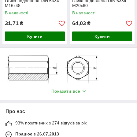
Гайка подовжена DIN 6334
Гайка подовжена DIN 6334
М16х48
М20х60
В наявності
В наявності
31,71
64,03
₴
₴
Купити
Купити
Показати все
DIN 6334:
Пара
Номінальний діаметр різьби, d
Про нас
метри
гайки
М
M
M
M
M
M
M
M
М
М
М
М
М
93% позитивних з 274 відгуків за рік
5
6
8
10
12
14
16
18
20
22
24
27
30
Працює з 26.07.2013